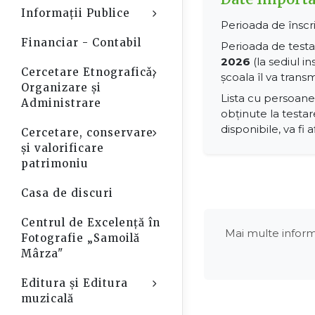
Informații Publice
Open Sub-Menu
Perioada de înscri
Financiar - Contabil
Perioada de testar
2026
(la sediul i
Cercetare Etnograficǎ,
Open Sub-Menu
școala îl va transm
Organizare şi
Lista cu persoane
Administrare
obținute la testar
disponibile, va fi a
Cercetare, conservare
Open Sub-Menu
și valorificare
patrimoniu
Casa de discuri
Centrul de Excelență în
Mai multe informa
Fotografie „Samoilă
Mârza"
Editura și Editura
Open Sub-Menu
muzicală