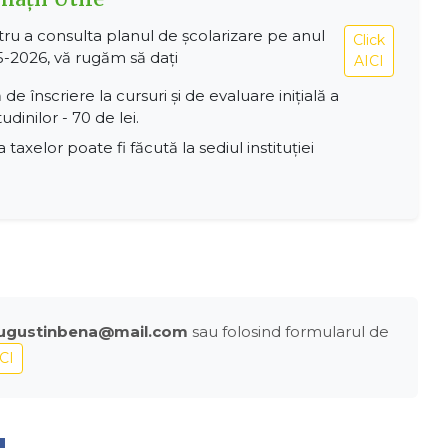
ru a consulta planul de școlarizare pe anul
Click
-2026, vă rugăm să dați
AICI
 de înscriere la cursuri și de evaluare inițială a
tudinilor - 70 de lei.
a taxelor poate fi făcută la sediul instituției
ugustinbena@mail.com
sau folosind formularul de
ICI