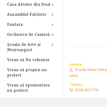
Casa Artelor din Deal
Open Sub-Menu
Ansamblul Folcloric
Open Sub-Menu
Fanfara
Open Sub-Menu
Orchestra de Cameră
Open Sub-Menu
Școala de Arte și
Open Sub-Menu
Meșteșuguri
Vreau să fiu voluntar
Adresa
Strada Mihai Viteaz
Vreau să propun un
proiect
Alba
Telefon
Vreau să sponsorizez
0258 813 076
un proiect
E-mail
Pagina Culturală
augustinbena@m