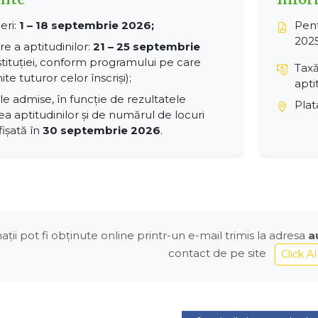
eri:
1 – 18 septembrie 2026;
Pent
2025
e a aptitudinilor:
21 – 25 septembrie
nstituției, conform programului pe care
Taxă
ite tuturor celor înscriși);
apti
le admise, în funcție de rezultatele
Plat
ea aptitudinilor și de numărul de locuri
fișată în
30 septembrie 2026
.
ții pot fi obținute online printr-un e-mail trimis la adresa
a
contact de pe site
Click A