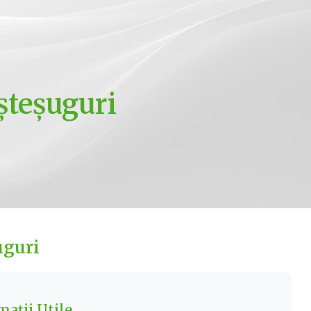
eșteșuguri
uguri
mații Utile