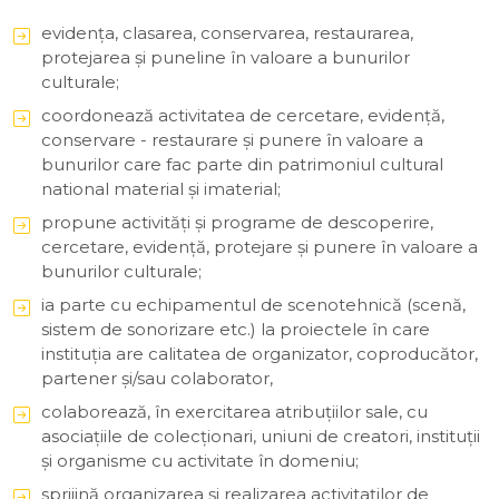
evidenţa, clasarea, conservarea, restaurarea,
protejarea şi puneline în valoare a bunurilor
culturale;
coordonează activitatea de cercetare, evidenţă,
conservare - restaurare şi punere în valoare a
bunurilor care fac parte din patrimoniul cultural
national material și imaterial;
propune activităţi şi programe de descoperire,
cercetare, evidenţă, protejare şi punere în valoare a
bunurilor culturale;
ia parte cu echipamentul de scenotehnică (scenă,
sistem de sonorizare etc.) la proiectele în care
instituția are calitatea de organizator, coproducător,
partener și/sau colaborator,
colaborează, în exercitarea atribuţiilor sale, cu
asociaţiile de colecţionari, uniuni de creatori, instituţii
şi organisme cu activitate în domeniu;
sprijină organizarea şi realizarea activitaţilor de