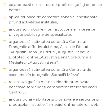
colaborează cu instituţii de profil din ţară şi de peste
hotare,
aplică mijloace de cercetare sondaje, chestionare
privind activitatea instituţiei,
asigură schimburile interinstituţionale în ceea ce
priveşte publicaţiile de specialitate,
organizează activitatea curentă a Centrului
Etnografic al Județului Alba, Casei de Discuri
,,Augustin Bena”, a Editurii ,,Augustin Bena”, a
Bibliotecii online ,,Augustin Bena”, precum şi a
Mediatecii ,,Augustin Bena”,
organizează activitatea curentă a Centrului de
excelență în fotografie ,,Samoilă Mârza”;
realizează grafica materialelor de promovare
necesare serviciilor şi compartimentelor din cadrul
Centrului;
asigură buna vizibilitate și promovare a serviciilor și
produselor instituției în mediul online (site-uri web,