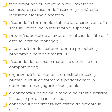
face propuneri cu privire la nivelul taxelor de
şcolarizare şi a taxelor de înscriere şi urmăreşte
încasarea efectivã a acestora;
răspunde în termenele stabilite la sarcinile venite în
scris sau verbal de la şefii ierarhici superiori;
prezintă raportul de activitate anual sau de câte ori îi
este solicitat de manager;
accesează fonduri externe pentru proiectele şi
programele compartimentului;
răspunde de resursele materiale şi tehnice din
compartiment;
organizează în parteneriat cu instituţii locale şi
primării cursuri de formare şi perfecţionare în
domeniul meşteşugurilor tradiţionale;
organizează și participă la tabere de creație artistică
în spațiile proprii și în alte spații;
concepe şi organizează activitatea de predare la
clasă;