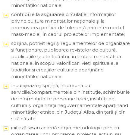
minorităţilor naţionale;
contribuie la asigurarea circulaţiei informaţiilor
privind cultura minorităţilor naţionale şi la
promovarea politicii de toleranţă prin intermediul
mass-mediei, în cadrul proiectelor implementate;
sprijină, potrivit legii și regulamentelor de organizare
și funcționare, publicarea revistelor de cultură,
publicaţiile şi alte tipărituri în limbile minorităţilor
naţionale, în scopul valorificării vieţii spirituale, a
tradiţiilor şi creaţiilor culturale aparţinând
minorităţilor naţionale;
încurajează şi sprijină, împreună cu
serviciile/compartimentele din instituție, schimburile
de informaţii între persoane fizice, instituţii de
cultură şi organizaţii neguvernamentale aparţinând
minorităţilor etnice, din Județul Alba, din ţară şi din
străinătate;
iniţiază şi/sau acordă sprijin metodologic pentru
organizarea unor programe, proiecte, acţiuni sau