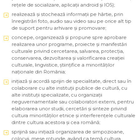
rețele de socializare, aplicații android și IOS);
realizează şi stochează informaţii pe hârtie, prin
înregistrări foto, audio sau video sau pe orice alt tip
de suport pentru arhivare şi promovare;
concepe, organizează şi propune spre aprobare
realizarea unor programe, proiecte şi manifestări
culturale privind cercetarea, salvarea, protecţia,
conservarea, dezvoltarea şi valorificarea creaţiei
culturale, lingvistice, ştiinţifice a minorităţilor
naţionale din România;
iniţiază şi acordă sprijin de specialitate, direct sau în
colaborare cu alte instituţii publice de cultură, cu
alte instituţii specializate, cu organizaţii
neguvernamentale sau colaboratori externi, pentru
elaborarea unor studii, cercetări şi sinteze privind
cultura minorităţilor etnice şi interferenţele culturale
dintre cultura acestora şi cea română;
sprijină sau iniţiază organizarea de simpozioane,
colocvii, mese rotunde, având ca temă cultura