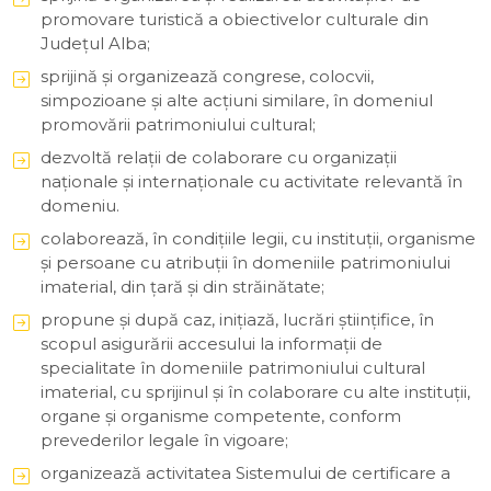
promovare turistică a obiectivelor culturale din
Județul Alba;
sprijină şi organizează congrese, colocvii,
simpozioane şi alte acţiuni similare, în domeniul
promovării patrimoniului cultural;
dezvoltă relaţii de colaborare cu organizaţii
naţionale şi internaţionale cu activitate relevantă în
domeniu.
colaborează, în condiţiile legii, cu instituţii, organisme
şi persoane cu atribuţii în domeniile patrimoniului
imaterial, din ţară şi din străinătate;
propune şi după caz, iniţiază, lucrări ştiinţifice, în
scopul asigurării accesului la informaţii de
specialitate în domeniile patrimoniului cultural
imaterial, cu sprijinul şi în colaborare cu alte instituţii,
organe şi organisme competente, conform
prevederilor legale în vigoare;
organizează activitatea Sistemului de certificare a