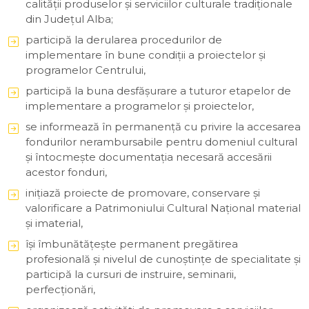
calității produselor și serviciilor culturale tradiționale
din Județul Alba;
participă la derularea procedurilor de
implementare în bune condiţii a proiectelor şi
programelor Centrului,
participă la buna desfăşurare a tuturor etapelor de
implementare a programelor şi proiectelor,
se informează în permanenţă cu privire la accesarea
fondurilor nerambursabile pentru domeniul cultural
şi întocmeşte documentaţia necesară accesării
acestor fonduri,
iniţiază proiecte de promovare, conservare şi
valorificare a Patrimoniului Cultural Naţional material
şi imaterial,
îşi îmbunătăţeşte permanent pregătirea
profesională şi nivelul de cunoştinţe de specialitate şi
participă la cursuri de instruire, seminarii,
perfecţionări,