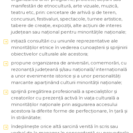
manifestări de etnocultură, arte vizuale, muzică,
teatru etc, prin: cercetare de arhivă şi de teren,
concursuri, festivaluri, spectacole, turnee artistice,
tabere de creaţie, expoziţii, alte acţiuni de interes
județean sau național pentru minorităţile naţionale;
iniţiază consultări cu uniunile reprezentative ale
minorităţilor etnice în vederea cunoaşterii şi sprijinirii
obiectivelor culturale ale acestora;
propune organizarea de aniversări, comemorări, cu
rezonanţă județeană și/sau naţională/ internaţională
a unor evenimente istorice şi a unor personalităţi
marcante aparţinând culturii minorităţii naţionale;
sprijină pregătirea profesională a specialiştilor şi
creatorilor cu prezenţă activă în viaţa culturală a
minorităţilor naţionale prin asigurarea accesului
acestora la diferite forme de perfecţionare, în ţară şi
în străinătate;
îndeplineşte orice altă sarcină venită în scris sau
verbal de la manager în concordanţă cu prevederile