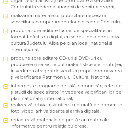
organizează activităţi de promovare a serviciilor
Centrului în vederea atragerii de venituri proprii,
realizarea materialelor publicitare necesare
serviciilor şi compartimentelor din cadrul Centrului,
propune spre editare lucrări de specialitate, în
format tipărit sau digital, cu scopul de a populariza
cultura Judeţului Alba pe plan local, naţional şi
internaţional,
propune spre editare CD-uri şi DVD-uri cu
produsele şi serviciile cultural-artistice ale instituţiei,
în vederea atragerii de venituri proprii, promovarea
şi valorificarea Patrimoniului Cultural Naţional,
întocmeşte programe de sală, comunicări, referate
şi studii de specialitate în vederea valorificării lor pe
plan naţional şi internaţional,
realizează arhiva instituţiei structurată pe domeniile
foto, video, arhiva tipărită şi arhiva digitală,
redactează materiale de presă sau materiale
informative pentru relaţia cu presa,