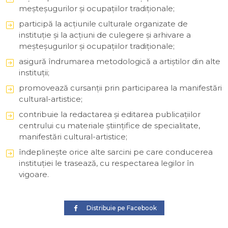
meşteşugurilor şi ocupaţiilor tradiţionale;
participă la acţiunile culturale organizate de
instituţie şi la acţiuni de culegere şi arhivare a
meşteşugurilor şi ocupaţiilor tradiţionale;
asigură îndrumarea metodologică a artiştilor din alte
instituţii;
promovează cursanţii prin participarea la manifestări
cultural-artistice;
contribuie la redactarea şi editarea publicaţiilor
centrului cu materiale ştiinţifice de specialitate,
manifestări cultural-artistice;
îndeplineşte orice alte sarcini pe care conducerea
instituţiei le trasează, cu respectarea legilor în
vigoare.
Distribuie pe Facebook