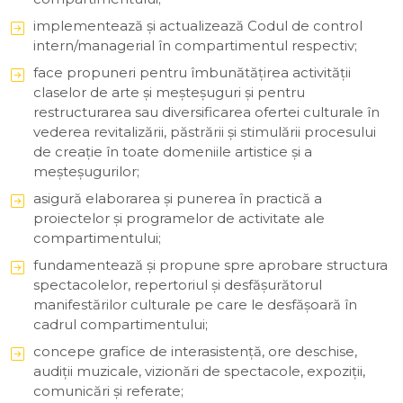
implementează şi actualizează Codul de control
intern/managerial în compartimentul respectiv;
face propuneri pentru îmbunătăţirea activităţii
claselor de arte şi meşteşuguri şi pentru
restructurarea sau diversificarea ofertei culturale în
vederea revitalizării, păstrării şi stimulării procesului
de creaţie în toate domeniile artistice şi a
meşteşugurilor;
asigură elaborarea şi punerea în practică a
proiectelor şi programelor de activitate ale
compartimentului;
fundamentează şi propune spre aprobare structura
spectacolelor, repertoriul şi desfăşurătorul
manifestărilor culturale pe care le desfășoară în
cadrul compartimentului;
concepe grafice de interasistenţă, ore deschise,
audiţii muzicale, vizionări de spectacole, expoziţii,
comunicări şi referate;