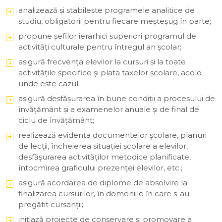
analizează şi stabileşte programele analitice de
studiu, obligatorii pentru fiecare meşteşug în parte;
propune şefilor ierarhici superiori programul de
activităţi culturale pentru întregul an şcolar;
asigură frecvenţa elevilor la cursuri şi la toate
activităţile specifice şi plata taxelor şcolare, acolo
unde este cazul;
asigură desfăşurarea în bune condiţii a procesului de
învăţământ şi a examenelor anuale şi de final de
ciclu de învăţământ;
realizează evidenţa documentelor şcolare, planuri
de lecţii, încheierea situaţiei şcolare a elevilor,
desfăşurarea activităţilor metodice planificate,
întocmirea graficului prezenţei elevilor, etc.;
asigură acordarea de diplome de absolvire la
finalizarea cursurilor, în domeniile în care s-au
pregătit cursanţii;
iniţiază proiecte de conservare şi promovare a